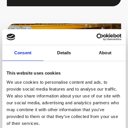
Consent
Details
About
This website uses cookies
We use cookies to personalise content and ads, to
provide social media features and to analyse our traffic.
We also share information about your use of our site with
our social media, advertising and analytics partners who
Dirk van den Broek
may combine it with other information that you’ve
POS zonder gedoe: op tijd
provided to them or that they’ve collected from your use
en op maat voor Dirk van
of their services.