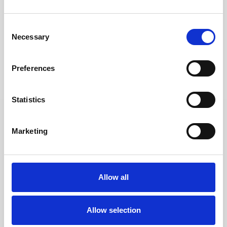
den Broek
Scherpe prijzen, stabiele kwaliteit en
Consent
betrouwbare levering, dat wilde
Necessary
Selection
supermarktformule Dirk van den Broek. En
dat kregen ze ook. Als totaalontzorger
regelt Em. de Jong álles voor hun Point-of-
Preferences
Sale materialen onder één dak. Van
productie tot logistiek, met een slim
Statistics
proces dat zorgt dat hun
winkelpromotiematerialen precies op het
juiste moment op de juiste plek staan.
Marketing
100% grip op de winkelvloer
Allow all
Totaalontzorging, zowel landelijk als lokaal
Allow selection
Minder verspilling, meer rendement